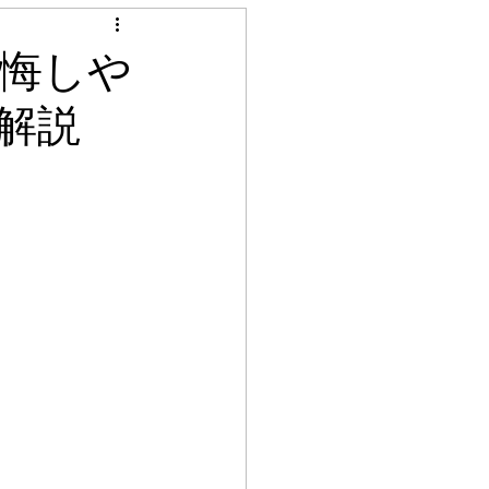
見積り調査
後悔しや
解説
ル
シート貼り
グ工事
照明工事
天井クロス張替え