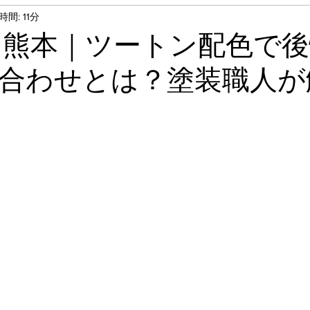
間: 11分
タキロン張り替え
外塀塗装
外壁塗装工事
 熊本｜ツートン配色で
合わせとは？塗装職人が
事
テナント塗装工事
洗浄工事
フロアタイ
鉄部塗装
基礎塗装
錆止め
フローリン
屋根上塗り
遮熱塗装
ベランダ床防水工事
ン取替え