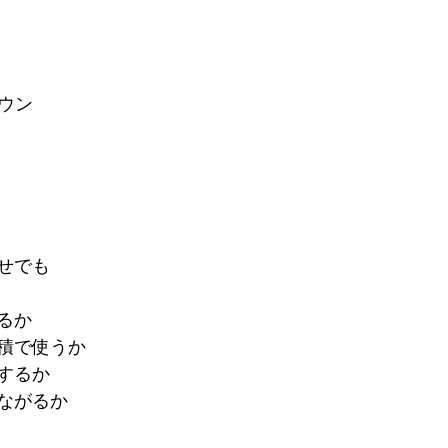
ラウン
せでも
るか
積で使うか
するか
ながるか