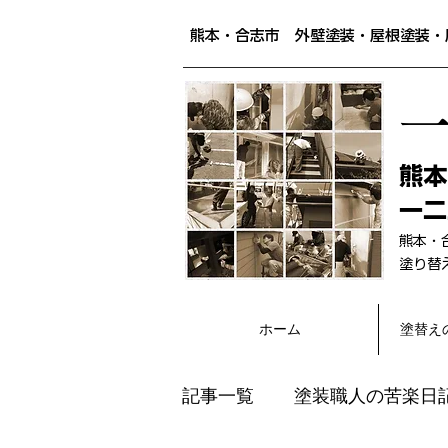
熊本・合志市 外壁塗装・屋根塗装・
​熊
一二
熊本・
​塗り
ホーム
塗替え
記事一覧
塗装職人の苦楽日