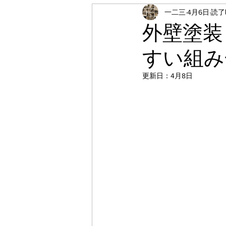
一二三
4月6日
読了時
施工事例
お知らせ
外壁塗装
すい組み
シーリング工事
補修工
更新日：
4月8日
CFシート工事
屋根塗装
玄関塗装
屋根下塗り
壁クロス張替え
エアコ