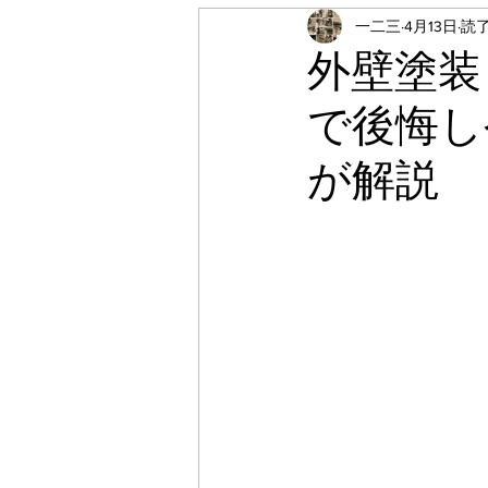
一二三
4月13日
読了
施工事例
お知らせ
外壁塗装
で後悔し
シーリング工事
補修工
が解説
CFシート工事
屋根塗装
玄関塗装
屋根下塗り
壁クロス張替え
エアコ