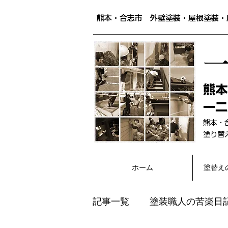
熊本・合志市 外壁塗装・屋根塗装・
​熊
一二
熊本・
​塗り
ホーム
塗替え
記事一覧
塗装職人の苦楽日