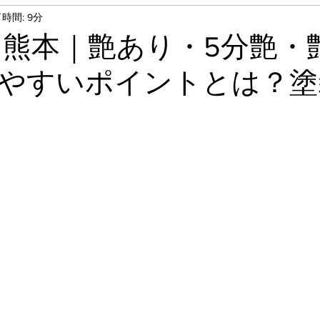
時間: 9分
タキロン張り替え
外塀塗装
外壁塗装工事
 熊本｜艶あり・5分艶・
やすいポイントとは？塗
事
テナント塗装工事
洗浄工事
フロアタイ
鉄部塗装
基礎塗装
錆止め
フローリン
屋根上塗り
遮熱塗装
ベランダ床防水工事
ン取替え