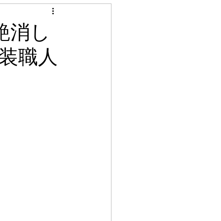
見積り調査
艶消し
装職人
ル
シート貼り
グ工事
照明工事
天井クロス張替え