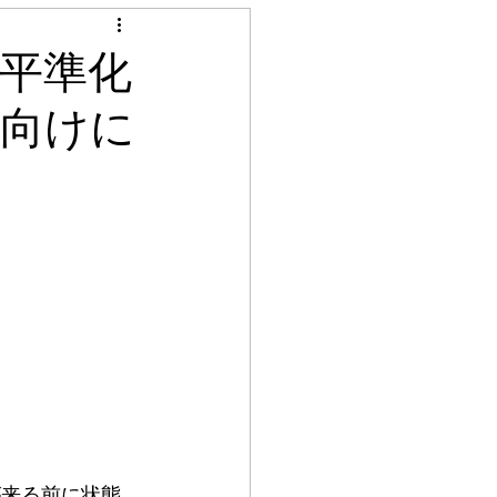
見積り調査
を平準化
ー向けに
ル
シート貼り
グ工事
照明工事
天井クロス張替え
が来る前に状態