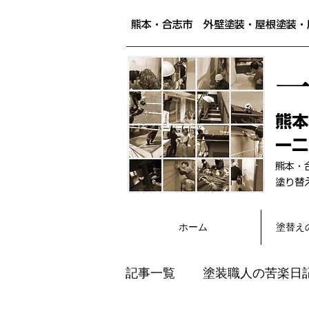
熊本・合志市 外壁塗装・屋根塗装・
​熊
一二
熊本・
​塗り
ホーム
塗替え
記事一覧
塗装職人の苦楽日