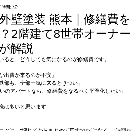
時間: 7分
タキロン張り替え
外塀塗装
外壁塗装工事
外壁塗装 熊本｜修繕費
？2階建て8世帯オーナ
事
テナント塗装工事
洗浄工事
フロアタイ
が解説
鉄部塗装
基礎塗装
錆止め
フローリン
いると、どうしても気になるのが修繕費です。
な出費が来るのが不安」
屋根上塗り
遮熱塗装
ベランダ床防水工事
鉄部も、全部一気に来るときつい」
らいのアパートなら、修繕費をなるべく平準化したい」
ン取替え
様は多いと思います。
コツは、“壊れてからまとめて直す”のではなく、“時期