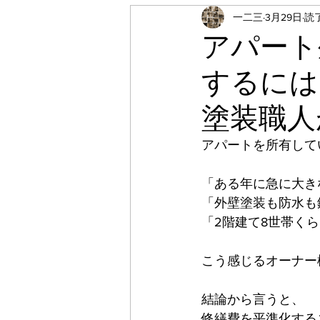
一二三
3月29日
読了
施工事例
お知らせ
アパート
するには
シーリング工事
補修工
塗装職人
CFシート工事
屋根塗装
アパートを所有して
「ある年に急に大き
玄関塗装
屋根下塗り
「外壁塗装も防水も
「2階建て8世帯く
壁クロス張替え
エアコ
こう感じるオーナー
結論から言うと、
修繕費を平準化する