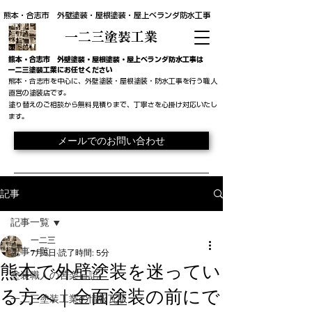
熊本・合志市 外壁塗装・屋根塗装・屋上ベランダ防水工事
一二三塗装工業
​熊本・合志市 外壁塗装・屋根塗装・屋上ベランダ防水工事は
一二三塗装工業にお任せください
熊本・合志市を中心に、外壁塗装・屋根塗装・防水工事を行う職人
直営の塗装店です。
​塗り替えのご相談から無料見積りまで、丁寧さを心掛け対応いたし
ます。
メールでのお問い合わせ
記事
記事一覧
一二三
記事一覧
7月5日
読了時間: 5分
熊本で外壁塗装を迷ってい
塗装職人の苦楽日記
る方へ｜全面塗装の前にで
一二三塗装工業の情報瓦版