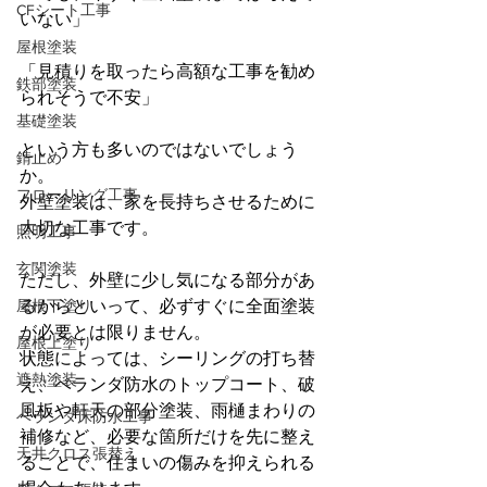
CFシート工事
いない」
屋根塗装
「見積りを取ったら高額な工事を勧め
鉄部塗装
られそうで不安」
基礎塗装
という方も多いのではないでしょう
錆止め
か。
フローリング工事
外壁塗装は、家を長持ちさせるために
大切な工事です。
照明工事
玄関塗装
ただし、外壁に少し気になる部分があ
るからといって、必ずすぐに全面塗装
屋根下塗り
が必要とは限りません。
屋根上塗り
状態によっては、シーリングの打ち替
遮熱塗装
え、ベランダ防水のトップコート、破
風板や軒天の部分塗装、雨樋まわりの
ベランダ床防水工事
補修など、必要な箇所だけを先に整え
天井クロス張替え
ることで、住まいの傷みを抑えられる