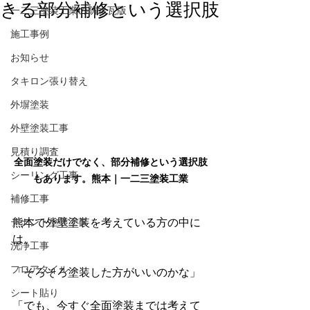
きる部分補修という選択肢
一二三塗装工業の防水瓦版
施工事例
お知らせ
タキロン張り替え
外塀塗装
外壁塗装工事
見積り調査
全面塗装だけでなく、部分補修という選択肢
シーリング工事
もあります。熊本｜一二三塗装工業
補修工事
熊本で外壁塗装を考えている方の中に
テナント塗装工事
は、
洗浄工事
フロアタイル
「そろそろ塗装した方がいいのかな」
シート貼り
「でも、今すぐ全面塗装までは考えて