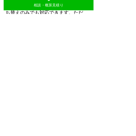
相談・概算見積り
はい、状態によってはシーリングの打
ち替えのみでも対応できます。ただ
し、外壁全体の劣化が進んでいる場合
は、塗装と合わせて行った方がよいケ
ースもあります。
Q3. ベランダ防水はトップコートだけ
でも大丈夫ですか？
防水層が大きく傷んでいない場合は、
トップコートの塗り替えで対応できる
ことがあります。ただし、ひび割れや
膨れ、雨漏りがある場合は、防水層か
らの補修が必要になる場合がありま
す。
Q4. 部分補修をすると、将来の全面塗
装が不要になりますか？
部分補修は、傷みを抑えるための選択
肢です。将来の全面塗装が完全に不要
になるわけではありませんが、劣化の