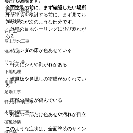
場合もあります。
壁クロス張替え
全面塗装の前に、まず確認したい場所
エアコン取替え
外壁塗装を検討する前に、まず見てお
内部塗装
きたいのが次のような部分です。
・外壁の目地シーリングにひび割れが
造作工事
ある
屋上防水工事
・ベランダの床が色あせている
洗浄工事
サッシ工事
・軒天にシミや剥がれがある
下地処理
・破風板や鼻隠しの塗膜がめくれてい
雨漏り
る
足場工事
・雨樋の周辺が傷んでいる
軒天井塗装工事
木部塗装工事
・外壁の一部だけ色あせや汚れが目立
つ
破風塗装
このような症状は、全面塗装のサイン
樋塗装