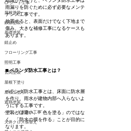
結論から言うと、ベランダ防水工事は
CFシート工事
雨漏りを防ぐために必ず必要なメンテ
屋根塗装
ナンス工事です。
放置すると、表面だけでなく下地まで
鉄部塗装
傷み、大きな補修工事になるケースも
基礎塗装
あります。
錆止め
フローリング工事
照明工事
■ ベランダ防水工事とは？
玄関塗装
屋根下塗り
ベランダ防水工事とは、床面に防水層
屋根上塗り
を作り、雨水が建物内部へ入らないよ
遮熱塗装
うにする工事です。
ベランダ床防水工事
塗装とは違い、「色を塗る」のではな
く、「防水の膜を作る」ことが目的に
天井クロス張替え
なります。