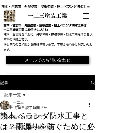
熊本・合志市 外壁塗装・屋根塗装・屋上ベランダ防水工事
一二三塗装工業
​熊本・合志市 外壁塗装・屋根塗装・屋上ベランダ防水工事は
一二三塗装工業にお任せください
熊本・合志市を中心に、外壁塗装・屋根塗装・防水工事を行う職人
直営の塗装店です。
​塗り替えのご相談から無料見積りまで、丁寧さを心掛け対応いたし
ます。
メールでのお問い合わせ
記事
記事一覧
一二三
記事一覧
1月31日
読了時間: 3分
熊本 ベランダ防水工事と
塗装職人の苦楽日記
は？雨漏りを防ぐために必
一二三塗装工業の情報瓦版