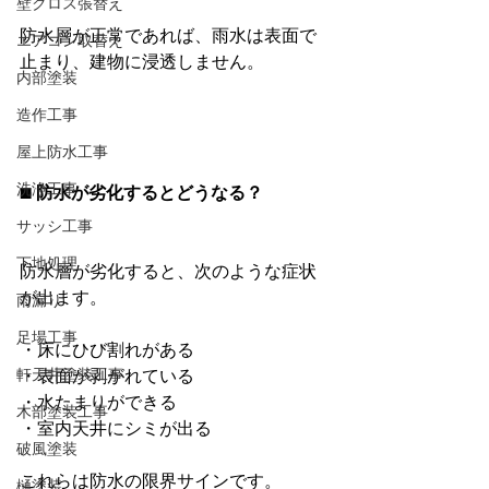
壁クロス張替え
防水層が正常であれば、雨水は表面で
エアコン取替え
止まり、建物に浸透しません。
内部塗装
造作工事
屋上防水工事
洗浄工事
■ 防水が劣化するとどうなる？
サッシ工事
下地処理
防水層が劣化すると、次のような症状
が出ます。
雨漏り
足場工事
・床にひび割れがある
軒天井塗装工事
・表面が剥がれている
・水たまりができる
木部塗装工事
・室内天井にシミが出る
破風塗装
これらは防水の限界サインです。
樋塗装