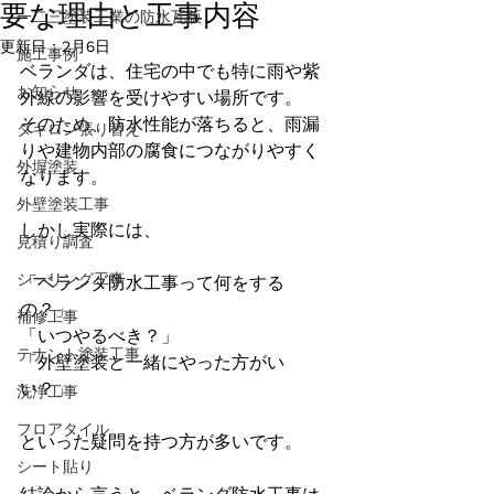
要な理由と工事内容
一二三塗装工業の防水瓦版
更新日：
2月6日
施工事例
ベランダは、住宅の中でも特に雨や紫
お知らせ
外線の影響を受けやすい場所です。
そのため、防水性能が落ちると、雨漏
タキロン張り替え
りや建物内部の腐食につながりやすく
外塀塗装
なります。
外壁塗装工事
しかし実際には、
見積り調査
シーリング工事
「ベランダ防水工事って何をする
の？」
補修工事
「いつやるべき？」
テナント塗装工事
「外壁塗装と一緒にやった方がい
い？」
洗浄工事
フロアタイル
といった疑問を持つ方が多いです。
シート貼り