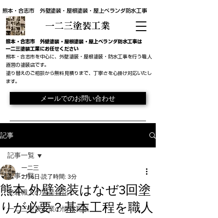
熊本・合志市 外壁塗装・屋根塗装・屋上ベランダ防水工事
一二三塗装工業
​熊本・合志市 外壁塗装・屋根塗装・屋上ベランダ防水工事は
一二三塗装工業にお任せください
熊本・合志市を中心に、外壁塗装・屋根塗装・防水工事を行う職人
直営の塗装店です。
​塗り替えのご相談から無料見積りまで、丁寧さを心掛け対応いたし
ます。
メールでのお問い合わせ
記事
記事一覧
一二三
記事一覧
2月6日
読了時間: 3分
熊本 外壁塗装はなぜ3回塗
塗装職人の苦楽日記
りが必要？基本工程を職人
一二三塗装工業の情報瓦版