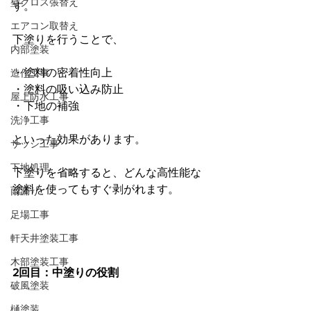
壁クロス張替え
す。
エアコン取替え
下塗りを行うことで、
内部塗装
・塗料の密着性向上
造作工事
・塗料の吸い込み防止
屋上防水工事
・下地の補強
洗浄工事
といった効果があります。
サッシ工事
下地処理
下塗りを省略すると、どんな高性能な
塗料を使ってもすぐ剥がれます。
雨漏り
足場工事
軒天井塗装工事
木部塗装工事
2回目：中塗りの役割
破風塗装
樋塗装