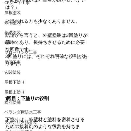
「回数が多いほど業者が儲かるだけで
CFシート工事
は？」
屋根塗装
と思われる方も少なくありません。
鉄部塗装
基礎塗装
結論から言うと、外壁塗装は3回塗りが
基本であり、長持ちさせるために必要
錆止め
な回数です。
フローリング工事
3回塗りには、それぞれ明確な役割があ
照明工事
ります。
玄関塗装
屋根下塗り
屋根上塗り
1回目：下塗りの役割
遮熱塗装
ベランダ床防水工事
下塗りは、外壁材と塗料を密着させる
天井クロス張替え
ための接着剤のような役割を持ちま