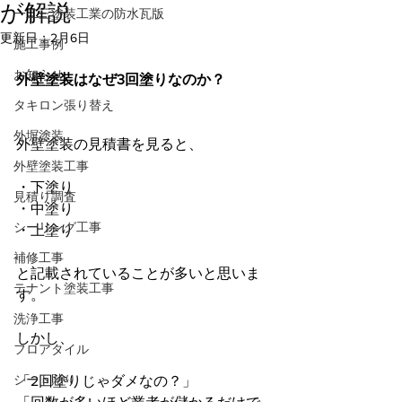
が解説
一二三塗装工業の防水瓦版
更新日：
2月6日
施工事例
お知らせ
外壁塗装はなぜ3回塗りなのか？
タキロン張り替え
外塀塗装
外壁塗装の見積書を見ると、
外壁塗装工事
・下塗り
見積り調査
・中塗り
シーリング工事
・上塗り
補修工事
と記載されていることが多いと思いま
テナント塗装工事
す。
洗浄工事
しかし、
フロアタイル
シート貼り
「2回塗りじゃダメなの？」