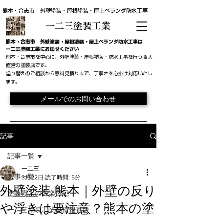
熊本・合志市 外壁塗装・屋根塗装・屋上ベランダ防水工事
一二三塗装工業
​熊本・合志市 外壁塗装・屋根塗装・屋上ベランダ防水工事は
一二三塗装工業にお任せください
熊本・合志市を中心に、外壁塗装・屋根塗装・防水工事を行う職人
直営の塗装店です。
​塗り替えのご相談から無料見積りまで、丁寧さを心掛け対応いたし
ます。
メールでのお問い合わせ
記事
記事一覧
一二三
記事一覧
3月22日
読了時間: 5分
外壁塗装 熊本｜外壁の反り
塗装職人の苦楽日記
や浮きは要注意？熊本の塗
一二三塗装工業の情報瓦版