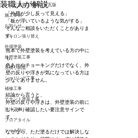
装職人が解説
一二三塗装工業の防水瓦版
「外壁が少し反って見える」
施工事例
「板が浮いているような気がする」
お知らせ
そんなご相談をいただくことがありま
す。
タキロン張り替え
外塀塗装
熊本で外壁塗装を考えている方の中に
外壁塗装工事
も、
色あせやチョーキングだけでなく、外
見積り調査
壁の反りや浮きが気になっている方は
シーリング工事
少なくありません。
補修工事
結論から言うと、
テナント塗装工事
外壁の反りや浮きは、外壁塗装の前に
洗浄工事
しっかり確認したい要注意サインで
す。
フロアタイル
シート貼り
なぜなら、ただ塗るだけでは解決しな