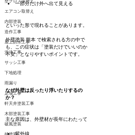
壁クロス張替え
一部分だけ外へ出て見える
エアコン取替え
内部塗装
といった形で現れることがあります。
造作工事
外壁塗装 熊本 で検索される方の中で
屋上防水工事
も、この症状は「塗装だけでいいのか
洗浄工事
不安」となりやすいポイントです。
サッシ工事
下地処理
雨漏り
なぜ外壁は反ったり浮いたりするの
足場工事
か？
軒天井塗装工事
木部塗装工事
主な原因は、外壁材が長年にわたって
破風塗装
紫外線
樋塗装