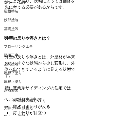
いことがあり、状態によっては補修を
CFシート工事
先に考える必要があるからです。
屋根塗装
鉄部塗装
基礎塗装
錆止め
外壁の反りや浮きとは？
フローリング工事
照明工事
外壁の反りや浮きとは、外壁材が本来
のまっすぐな状態から少し変形し、外
玄関塗装
側へ出てきているように見える状態で
屋根下塗り
す。
屋根上塗り
特に窯業系サイディングの住宅では、
遮熱塗装
ベランダ床防水工事
外壁材の端が浮く
継ぎ目まわりが反る
天井クロス張替え
釘まわりが目立つ