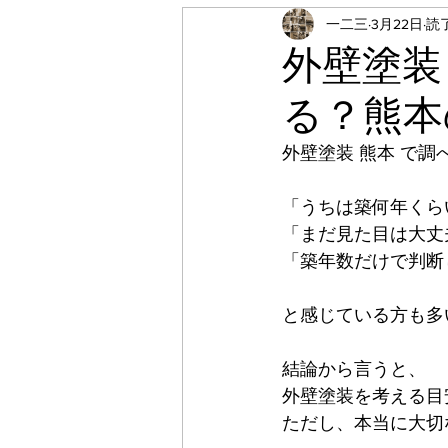
一二三
3月22日
読了
施工事例
お知らせ
外壁塗装
る？熊本
シーリング工事
補修工
外壁塗装 熊本 で
CFシート工事
屋根塗装
「うちは築何年くら
「まだ見た目は大丈
「築年数だけで判断
玄関塗装
屋根下塗り
と感じている方も多
壁クロス張替え
エアコ
結論から言うと、
外壁塗装を考える目安
ただし、本当に大切