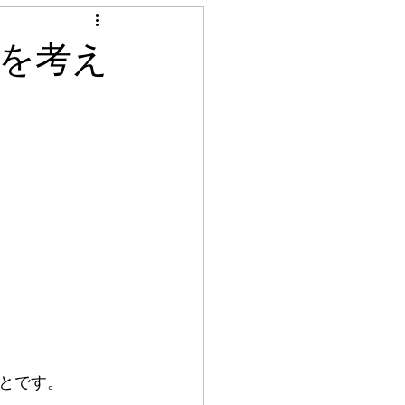
見積り調査
えを考え
ル
シート貼り
グ工事
照明工事
天井クロス張替え
とです。