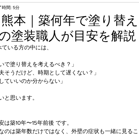
時間: 5分
タキロン張り替え
外塀塗装
外壁塗装工事
 熊本｜築何年で塗り替
の塗装職人が目安を解説
事
テナント塗装工事
洗浄工事
フロアタイ
調べている方の中には、
鉄部塗装
基礎塗装
錆止め
フローリン
いで塗り替えを考えるべき？」
夫そうだけど、時期として遅くない？」
していいのか分からない」
屋根上塗り
遮熱塗装
ベランダ床防水工事
いと思います。
ン取替え
は築10年〜15年前後 です。
なのは築年数だけではなく、外壁の症状も一緒に見るこ