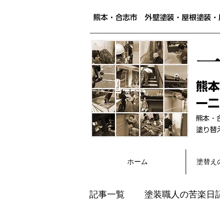
熊本・合志市 外壁塗装・屋根塗装・
​熊
一二
熊本・
​塗り
ホーム
塗替え
記事一覧
塗装職人の苦楽日