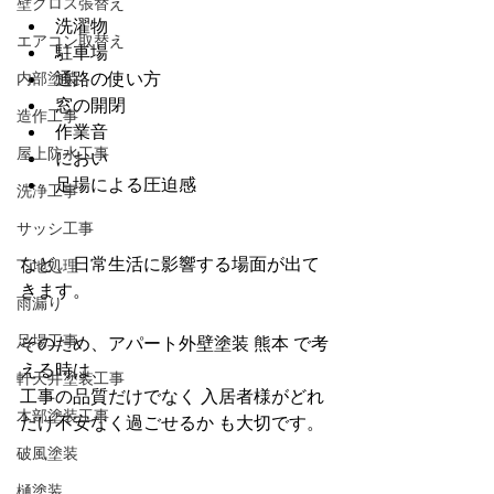
壁クロス張替え
洗濯物
エアコン取替え
駐車場
内部塗装
通路の使い方
窓の開閉
造作工事
作業音
屋上防水工事
におい
足場による圧迫感
洗浄工事
サッシ工事
など、日常生活に影響する場面が出て
下地処理
きます。
雨漏り
足場工事
そのため、アパート外壁塗装 熊本 で考
える時は、
軒天井塗装工事
工事の品質だけでなく 入居者様がどれ
木部塗装工事
だけ不安なく過ごせるか も大切です。
破風塗装
樋塗装