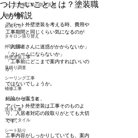
つけたいこととは？塗装職
一二三塗装工業の防水瓦版
人が解説
施工事例
アパート外壁塗装を考える時、費用や
お知らせ
工事期間と同じくらい気になるのが
タキロン張り替え
外塀塗装
「入居者さんに迷惑がかからないか」
「クレームにならないか」
外壁塗装工事
「工事前にどこまで案内すればいいの
見積り調査
か」
シーリング工事
ではないでしょうか。
補修工事
結論から言うと、
テナント塗装工事
アパート外壁塗装は工事そのものよ
洗浄工事
り、入居者対応の段取りがとても大切
フロアタイル
です。
シート貼り
工事内容がしっかりしていても、案内