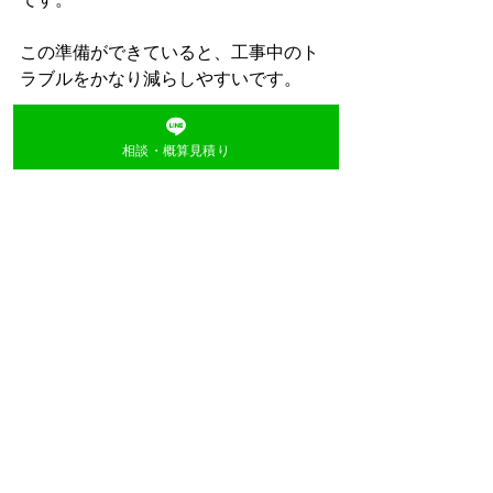
この準備ができていると、工事中のト
ラブルをかなり減らしやすいです。
相談・概算見積り
塗装職人としての本音
熊本でも、
「工事より入居者対応の方が心配だっ
た」
「ちゃんと案内があるだけで全然違っ
た」
「段取りが良いとクレームが少なかっ
た」