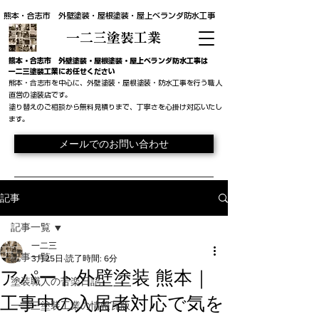
熊本・合志市 外壁塗装・屋根塗装・屋上ベランダ防水工事
一二三塗装工業
​熊本・合志市 外壁塗装・屋根塗装・屋上ベランダ防水工事は
一二三塗装工業にお任せください
熊本・合志市を中心に、外壁塗装・屋根塗装・防水工事を行う職人
直営の塗装店です。
​塗り替えのご相談から無料見積りまで、丁寧さを心掛け対応いたし
ます。
メールでのお問い合わせ
記事
記事一覧
一二三
記事一覧
3月25日
読了時間: 6分
アパート外壁塗装 熊本｜
塗装職人の苦楽日記
工事中の入居者対応で気を
一二三塗装工業の情報瓦版