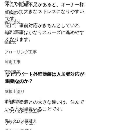
CFシート工事
不足や配慮不足があると、オーナー様
にとって大きなストレスになりやすい
屋根塗装
です。
鉄部塗装
逆に、事前対応がきちんとしていれ
基礎塗装
ば、工事はかなりスムーズに進めやす
くなります。
錆止め
フローリング工事
照明工事
玄関塗装
なぜアパート外壁塗装は入居者対応が
重要なのか？
屋根下塗り
屋根上塗り
遮熱塗装
戸建て塗装との大きな違いは、住んで
いる方が複数いることです。
ベランダ床防水工事
天井クロス張替え
アパートでは、