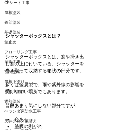
す。
CFシート工事
屋根塗装
鉄部塗装
基礎塗装
シャッターボックスとは？
錆止め
フローリング工事
シャッターボックスとは、窓や掃き出
照明工事
し窓の上に付いている、シャッターを
巻き取って収納する箱状の部分です。
玄関塗装
屋根下塗り
多くは金属製で、雨や紫外線の影響を
屋根上塗り
受けやすい場所でもあります。
遮熱塗装
普段あまり気にしない部分ですが、
ベランダ床防水工事
色あせ
天井クロス張替え
塗膜の剥がれ