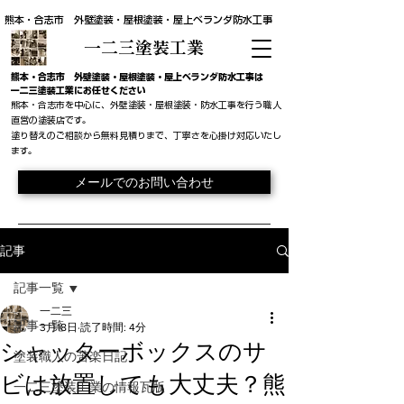
熊本・合志市 外壁塗装・屋根塗装・屋上ベランダ防水工事
一二三塗装工業
​熊本・合志市 外壁塗装・屋根塗装・屋上ベランダ防水工事は
一二三塗装工業にお任せください
熊本・合志市を中心に、外壁塗装・屋根塗装・防水工事を行う職人
直営の塗装店です。
​塗り替えのご相談から無料見積りまで、丁寧さを心掛け対応いたし
ます。
メールでのお問い合わせ
記事
記事一覧
一二三
記事一覧
3月18日
読了時間: 4分
シャッターボックスのサ
塗装職人の苦楽日記
ビは放置しても大丈夫？熊
一二三塗装工業の情報瓦版