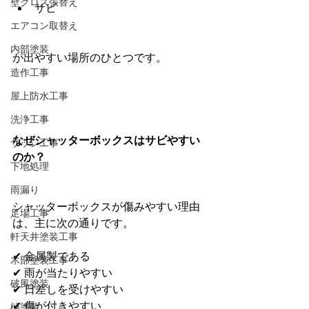
壁クロス張替え
サビ
エアコン取替え
内部塗装
が出やすい場所のひとつです。
造作工事
屋上防水工事
洗浄工事
なぜシャッターボックスはサビやすい
サッシ工事
のか？
下地処理
雨漏り
シャッターボックスが傷みやすい理由
足場工事
は、主に次の通りです。
軒天井塗装工事
✔ 金属製である
木部塗装工事
✔ 雨が当たりやすい
破風塗装
✔ 日差しを受けやすい
✔ 傷が付きやすい
樋塗装