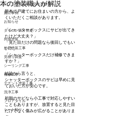
本の塗装職人が解説
一二三塗装工業の防水瓦版
熊本で戸建てにお住まいの方から、よ
施工事例
くいただくご相談があります。
お知らせ
「シャッターボックスにサビが出てき
タキロン張り替え
たけど大丈夫？」
外塀塗装
「見た目だけの問題なら後回しでもい
外壁塗装工事
い？」
「シャッターボックスだけ補修できま
見積り調査
すか？」
シーリング工事
結論から言うと、
補修工事
シャッターボックスのサビは早めに見
テナント塗装工事
ておいた方が安心です。
洗浄工事
初期のサビなら小工事で対応しやすい
フロアタイル
こともありますが、放置すると見た目
シート貼り
だけでなく傷みが広がることがありま