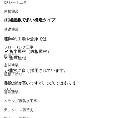
CFシート工事
屋根塗装
工場屋根で多い構造タイプ
鉄部塗装
基礎塗装
錆止め
熊本の工場や倉庫では
フローリング工事
✔ 折半屋根（鉄板屋根）
照明工事
✔ 金属屋根
玄関塗装
が非常に多く採用されています。
屋根下塗り
屋根上塗り
耐久性は高いですが、永久ではありま
せん。
遮熱塗装
ベランダ床防水工事
天井クロス張替え