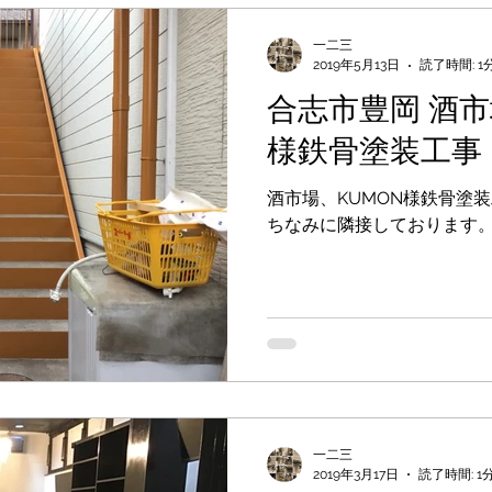
タキロン張り替え
外塀塗装
外壁塗装工事
一二三
2019年5月13日
読了時間: 1
合志市豊岡 酒市
事
テナント塗装工事
洗浄工事
フロアタイ
様鉄骨塗装工事
酒市場、KUMON様鉄骨塗
鉄部塗装
基礎塗装
錆止め
フローリン
ちなみに隣接しております
屋根上塗り
遮熱塗装
ベランダ床防水工事
ン取替え
一二三
2019年3月17日
読了時間: 1