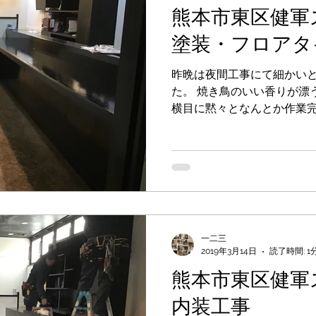
熊本市東区健軍
塗装・フロアタ
昨晩は夜間工事にて細かい
た。 焼き鳥のいい香りが漂
横目に黙々となんとか作業完
辛いですが、ママさんやお
すると元気も出てくるもの
一二三
2019年3月14日
読了時間: 1
熊本市東区健軍
内装工事