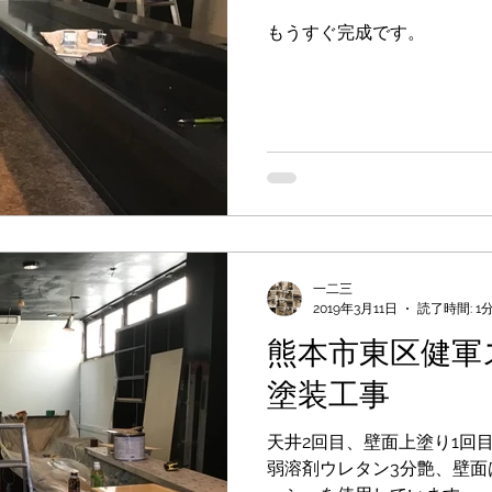
もうすぐ完成です。
一二三
2019年3月11日
読了時間: 1
熊本市東区健軍
塗装工事
天井2回目、壁面上塗り1回
弱溶剤ウレタン3分艶、壁面